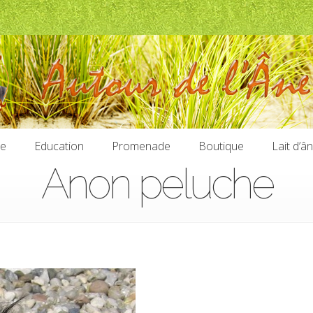
ie
Education
Promenade
Boutique
Lait d’â
Anon peluche
ie
Education
Promenade
Boutique
Lait d’â