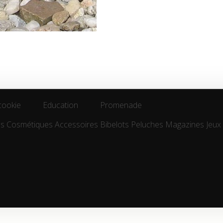
cookie
Education
Promenade
es
Cosmétiques
Accessoires
Bibelots
Peluches
Magazines
Jeux
cookie
Education
Promenade