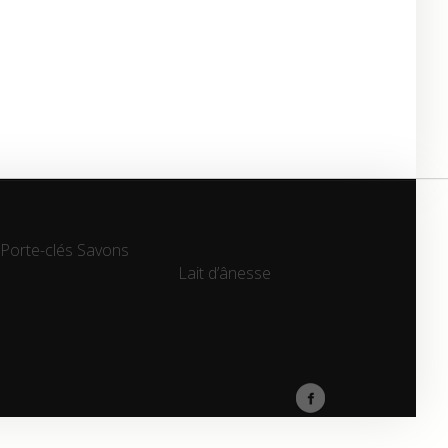
Porte-clés
Savons
Lait d’ânesse
Lait d’ânesse