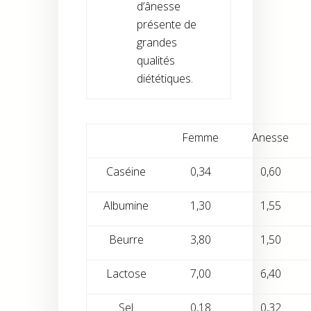
d’ânesse
présente de
grandes
qualités
diététiques.
Femme
Anesse
Caséine
0,34
0,60
Albumine
1,30
1,55
Beurre
3,80
1,50
Lactose
7,00
6,40
Sel
0,18
0,32