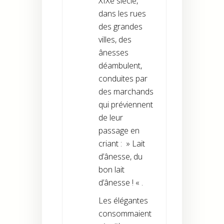
XIXe siècle,
dans les rues
des grandes
villes, des
ânesses
déambulent,
conduites par
des marchands
qui préviennent
de leur
passage en
criant : » Lait
d’ânesse, du
bon lait
d’ânesse ! « .
Les élégantes
consommaient