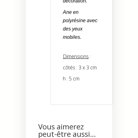
décoration.
Ane en
polyrésine avec
des yeux
mobiles.
Dimensions
:
côtés : 3 x 3 cm
h : 5 cm
Vous aimerez
peut-être aussi…