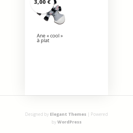
3,00
€
Ane « cool »
à plat
Designed by
Elegant Themes
| Powered
by
WordPress