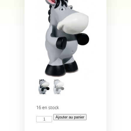
16 en stock
quantité
Ajouter au panier
de
Ane
"cool"