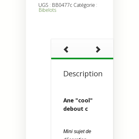
debout
UGS :
BB0477c
Catégorie :
c
Bibelots
Description
Ane "cool"
debout c
Mini sujet de