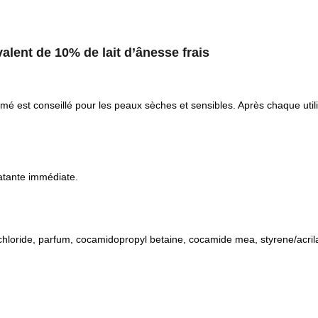
alent de 10% de lait d’ânesse frais
é est conseillé pour les peaux sèches et sensibles. Après chaque utili
ratante immédiate.
chloride, parfum, cocamidopropyl betaine, cocamide mea, styrene/acril