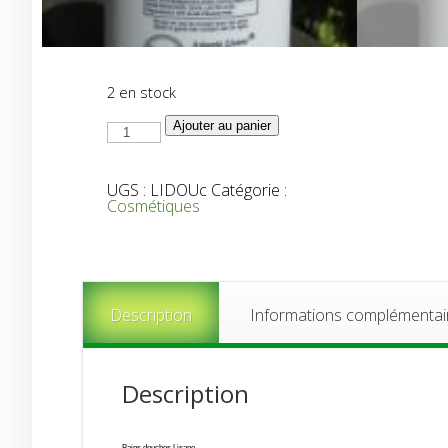
2 en stock
quantité
Ajouter au panier
de
Lisane
Douches
Bains
UGS :
LIDOUc
Catégorie :
"CHEVREFEUILLE"
Cosmétiques
Description
Informations complémentai
Description
Bains douches Lisane