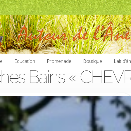
ie
Education
Promenade
Boutique
Lait d’â
ches Bains « CHEV
ie
Education
Promenade
Boutique
Lait d’â
12,90