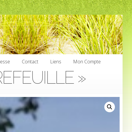
nesse
Contact
Liens
Mon Compte
REFEUILLE »
nesse
Contact
Liens
Mon Compte
€