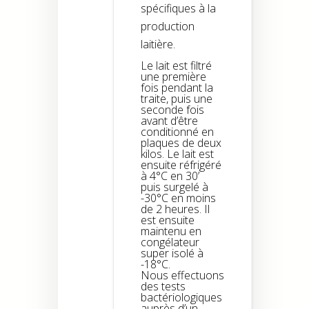
spécifiques à la
production
laitière.
Le lait est filtré
une première
fois pendant la
traite, puis une
seconde fois
avant d’être
conditionné en
plaques de deux
kilos. Le lait est
ensuite réfrigéré
à 4°C en 30’
puis surgelé à
-30°C en moins
de 2 heures. Il
est ensuite
maintenu en
congélateur
super isolé à
-18°C.
Nous effectuons
des tests
bactériologiques
auprès d’un