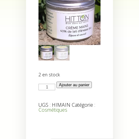
2 en stock
quantité
Ajouter au panier
de
Hitton
Crème
mains
UGS :
HIMAIN
Catégorie :
Cosmétiques