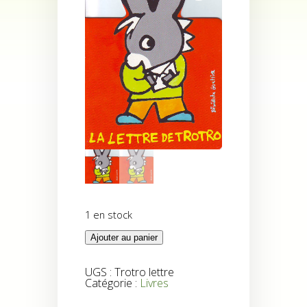
1 en stock
quantité
Ajouter au panier
de
Livre
Ane
UGS :
Trotro lettre
Trotro
Catégorie :
Livres
-
La