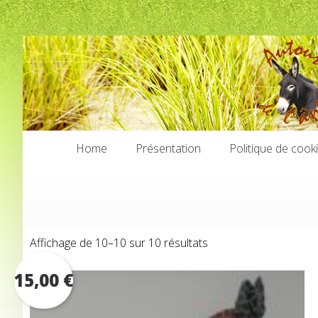
Home
Présentation
Politique de cook
Home
Présentation
Politique de cook
Trié
Affichage de 10–10 sur 10 résultats
par
15,00
€
prix
croissant