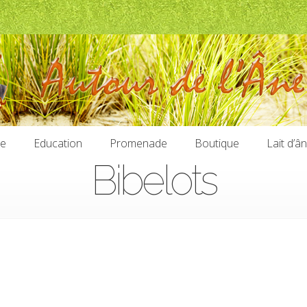
ie
Education
Promenade
Boutique
Lait d’â
Bibelots
ie
Education
Promenade
Boutique
Lait d’â