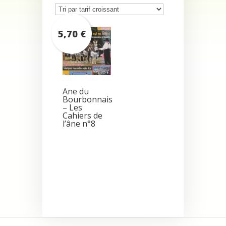
5,70
€
Ane du
Bourbonnais
– Les
Cahiers de
l’âne n°8