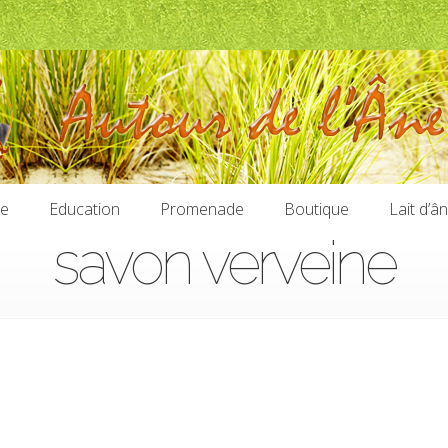
ie
Education
Promenade
Boutique
Lait d’â
savon verveine
ie
Education
Promenade
Boutique
Lait d’â