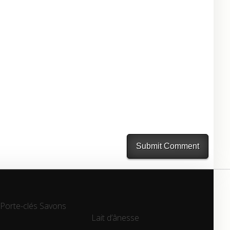
Porte-clés
Savons
Lait d’ânesse