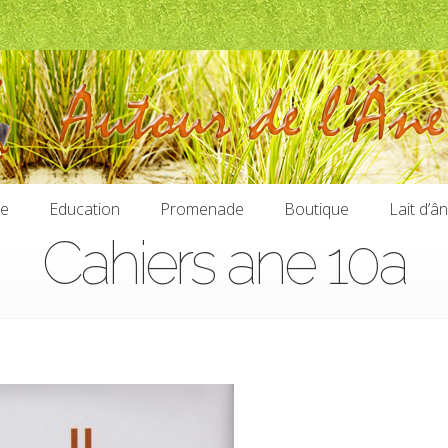
ie
Education
Promenade
Boutique
Lait d’â
Cahiers ane 10a
ie
Education
Promenade
Boutique
Lait d’â