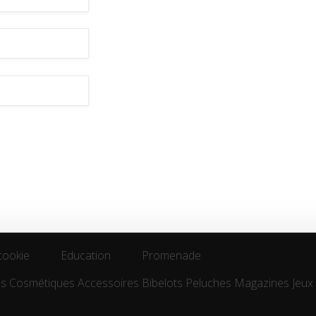
cookie
Education
Promenade
es
Cosmétiques
Accessoires
Bibelots
Peluches
Magazines
Jeux
cookie
Education
Promenade