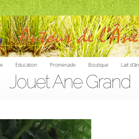
ie
Education
Promenade
Boutique
Lait d’â
Jouet Ane Grand
ie
Education
Promenade
Boutique
Lait d’â