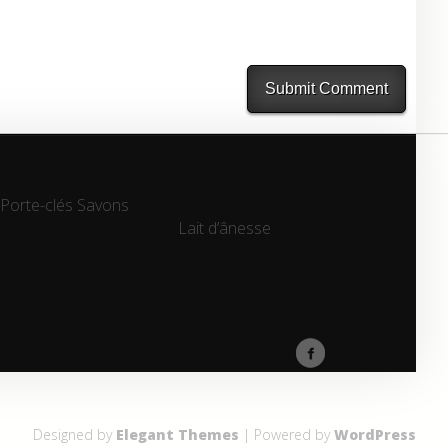
Porte-clés
Savons
Lait d’ânesse
Lait d’ânesse
Designed by
Elegant Themes
| Powered by
WordPress