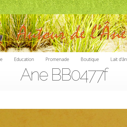
ie
Education
Promenade
Boutique
Lait d’â
Ane BB0477f
ie
Education
Promenade
Boutique
Lait d’â