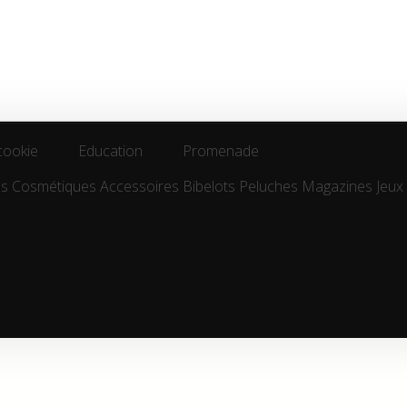
cookie
Education
Promenade
es
Cosmétiques
Accessoires
Bibelots
Peluches
Magazines
Jeux
cookie
Education
Promenade