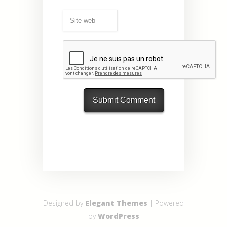
Designed by
Elegant Themes
| Powered
by
WordPress