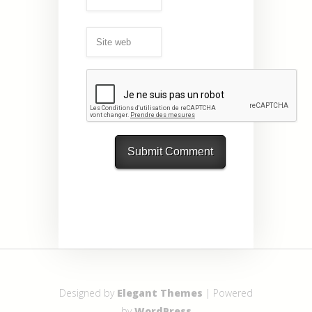
Designed by
Elegant Themes
| Powered
by
WordPress