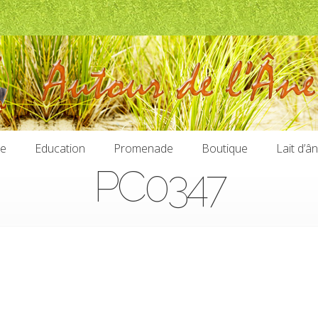
ie
Education
Promenade
Boutique
Lait d’â
PC0347
ie
Education
Promenade
Boutique
Lait d’â