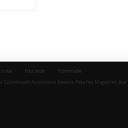
cookie
Education
Promenade
es
Cosmétiques
Accessoires
Bibelots
Peluches
Magazines
Jeux
cookie
Education
Promenade