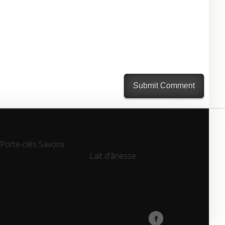
Porte-clés
Savons
Lait d’ânesse
Lait d’ânesse