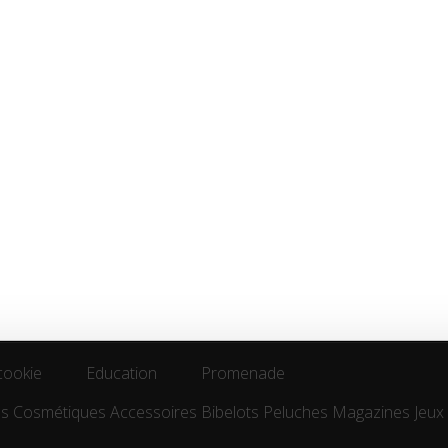
cookie
Education
Promenade
es
Cosmétiques
Accessoires
Bibelots
Peluches
Magazines
Jeux
cookie
Education
Promenade