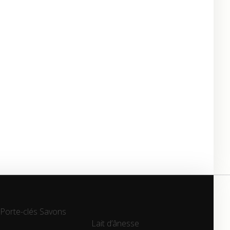
Porte-clés
Savons
Lait d’ânesse