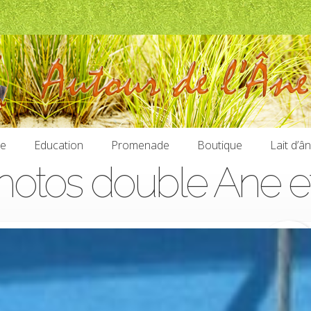
ie
Education
Promenade
Boutique
Lait d’â
hotos double Ane e
ie
Education
Promenade
Boutique
Lait d’â
11,00