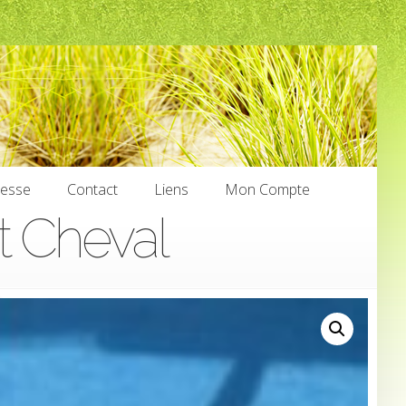
nesse
Contact
Liens
Mon Compte
t Cheval
nesse
Contact
Liens
Mon Compte
€