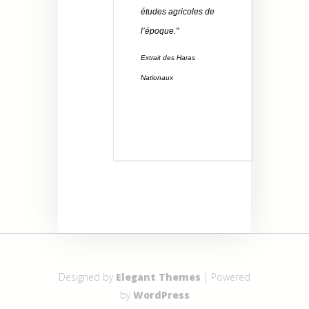
études agricoles de
l’époque."
Extrait des Haras
Nationaux
Designed by
Elegant Themes
| Powered
by
WordPress