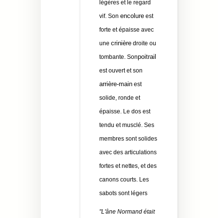
légères et le regard
encolure
vif. Son
est
forte et épaisse avec
crinière
une
droite ou
poitrail
tombante. Son
est ouvert et son
arrière-main
est
solide, ronde et
épaisse. Le dos est
tendu et musclé. Ses
membres sont solides
avec des articulations
fortes et nettes, et des
canons courts. Les
sabots sont légers
"L'âne Normand était