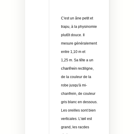
C'est un âne petit et
trapu, à la physinomie
plutôt douce
. Il
mesure généralement
entre
1,10 m
et
1,25 m
. Sa tête a un
chanfrein
rectiligne,
de la couleur de la
robe jusqu'à mi-
chanfrein, de couleur
gris blanc en dessous.
Les oreilles sont bien
verticales. L'œil est
grand, les racdes