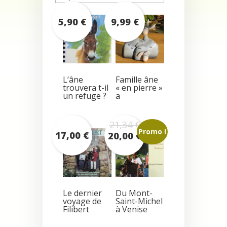
croissant
5,90
€
9,99
€
L’âne
Famille âne
trouvera t-il
« en pierre »
un refuge ?
a
21,34
€
Promo !
17,00
€
20,00
€
Le dernier
Du Mont-
voyage de
Saint-Michel
Filibert
à Venise