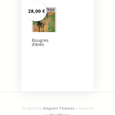
28,00
€
Bougres
d’ânes
Designed by
Elegant Themes
| Powered
by
WordPress