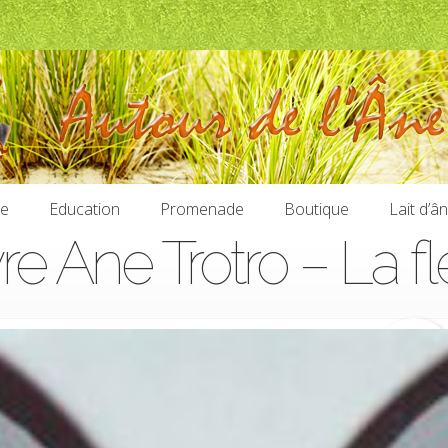
ie
Education
Promenade
Boutique
Lait d’â
vre Ane Trotro – La fl
ie
Education
Promenade
Boutique
Lait d’â
5,50