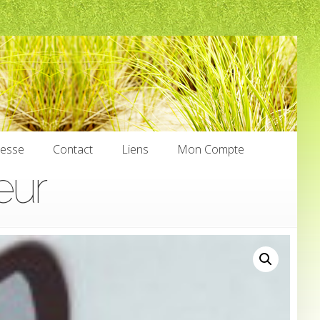
nesse
Contact
Liens
Mon Compte
eur
nesse
Contact
Liens
Mon Compte
€