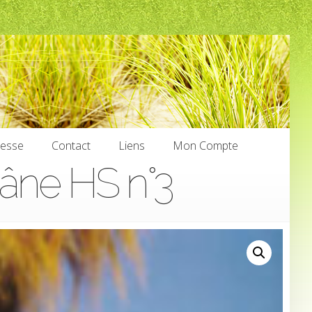
nesse
Contact
Liens
Mon Compte
’âne HS n°3
nesse
Contact
Liens
Mon Compte
€