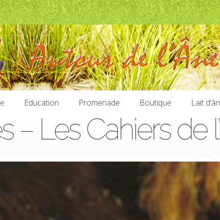
ie
Education
Promenade
Boutique
Lait d’â
 – Les Cahiers de l
ie
Education
Promenade
Boutique
Lait d’â
6,20