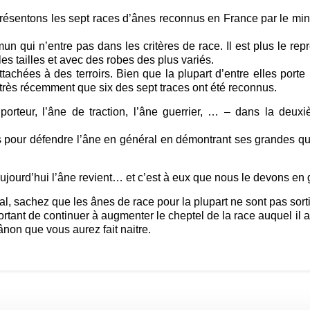
ésentons les sept races d’ânes reconnus en France par le minist
un qui n’entre pas dans les critères de race. Il est plus le re
es tailles et avec des robes des plus variés.
ttachées à des terroirs. Bien que la plupart d’entre elles porte
 très récemment que six des sept traces ont été reconnus.
e porteur, l’âne de traction, l’âne guerrier, … – dans la deu
 pour défendre l’âne en général en démontrant ses grandes quali
Aujourd’hui l’âne revient… et c’est à eux que nous le devons en 
l, sachez que les ânes de race pour la plupart ne sont pas sorti
ortant de continuer à augmenter le cheptel de la race auquel il a
’ânon que vous aurez fait naitre.