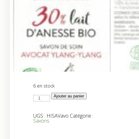
6 en stock
quantité
Ajouter au panier
de
Savon
Avocat
Ylang
UGS :
HISAVavo
Catégorie :
Ylang
Savons