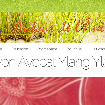
ie
Education
Promenade
Boutique
Lait d’â
on Avocat Ylang Y
ie
Education
Promenade
Boutique
Lait d’â
6,99