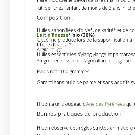
Faire mousser le savon dans les mains ou dir
l’utiliser chez l’enfant de moins de 3 ans, ni ch
Composition
:
Huiles saponifiées d’olive*, de karité* et de c
Lait d’ânesse
* bio (30%)
,
Glycérine produite lors de la saponification à f
L’huile d’avocat*,
Argile rouge
Huiles essentielles d’ylang ylang* et palmaros
*Ingrédients issus de l’agriculture biologique
Poids net : 100 grammes
Garanti sans huile de palme et sans additifs s
Hitton a un troupeau d’
Ane des Pyrénées
qui 
Bonnes pratiques de production
Hitton observe des règles strictes en matière 