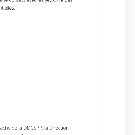
r le contact avec les yeux. Ne pas
tielles.
 vache de la DDCSPP, la Direction