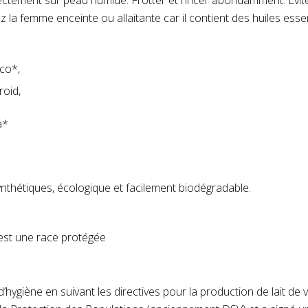
ectement sur peau humide. Frotter et rincer abondamment. Évite
ez la femme enceinte ou allaitante car il contient des huiles essen
oco*,
roid,
a*
ynthétiques, écologique et facilement biodégradable.
est une race protégée
d’hygiène en suivant les directives pour la production de lait de