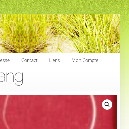
nesse
Contact
Liens
Mon Compte
lang
nesse
Contact
Liens
Mon Compte
€