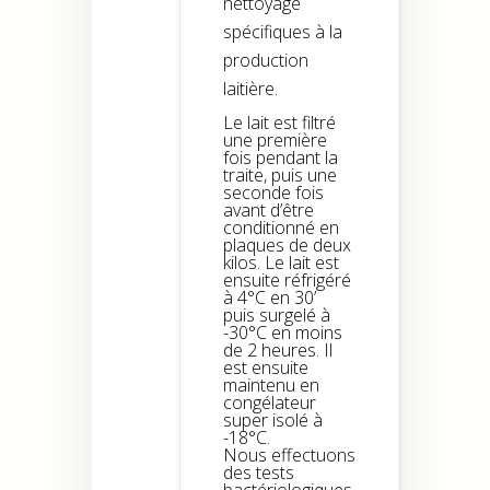
nettoyage
spécifiques à la
production
laitière.
Le lait est filtré
une première
fois pendant la
traite, puis une
seconde fois
avant d’être
conditionné en
plaques de deux
kilos. Le lait est
ensuite réfrigéré
à 4°C en 30’
puis surgelé à
-30°C en moins
de 2 heures. Il
est ensuite
maintenu en
congélateur
super isolé à
-18°C.
Nous effectuons
des tests
bactériologiques