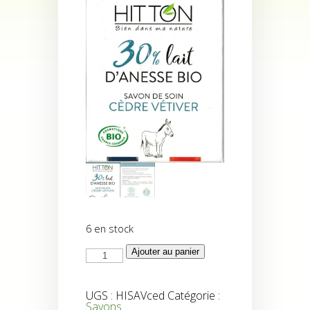
6 en stock
quantité
Ajouter au panier
de
Savon
Cedre
Vetiver
UGS :
HISAVced
Catégorie :
Savons