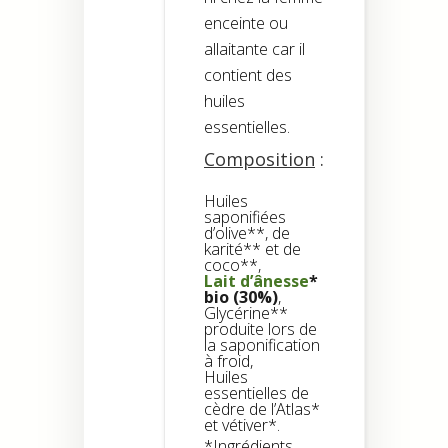
enceinte ou
allaitante car il
contient des
huiles
essentielles.
Composition
:
Huiles
saponifiées
d’olive**, de
karité** et de
coco**,
Lait d’ânesse
*
bio (30%)
,
Glycérine**
produite lors de
la saponification
à froid,
Huiles
essentielles de
cèdre de l’Atlas*
et vétiver*.
*Ingrédients