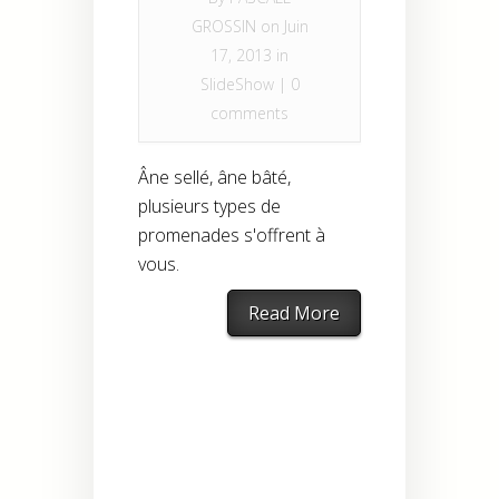
GROSSIN
on Juin
17, 2013 in
SlideShow
|
0
comments
Âne sellé, âne bâté,
plusieurs types de
promenades s'offrent à
vous.
Read More