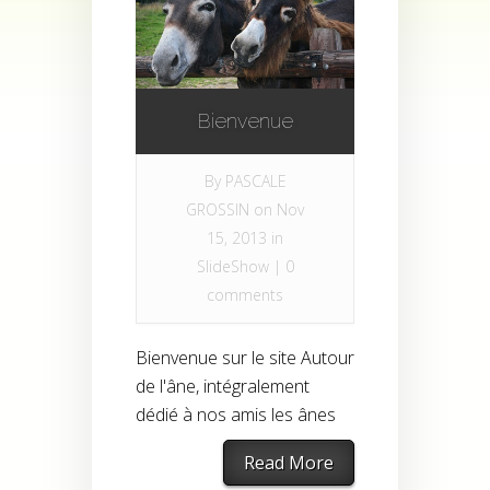
Bienvenue
By
PASCALE
GROSSIN
on Nov
15, 2013 in
SlideShow
|
0
comments
Bienvenue sur le site Autour
de l'âne, intégralement
dédié à nos amis les ânes
Read More