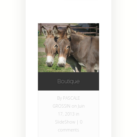
Boutique
By
PASCALE
GROSSIN
on Juin
17, 2013 in
SlideShow
|
0
comments