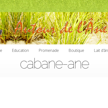
ie
Education
Promenade
Boutique
Lait d’â
cabane-ane
ie
Education
Promenade
Boutique
Lait d’â