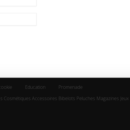
cookie
Education
Promenade
es
Cosmétiques
Accessoires
Bibelots
Peluches
Magazines
Jeux
cookie
Education
Promenade