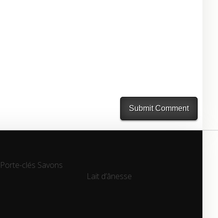
Porte-clés
Savons
Lait d’ânesse
Lait d’ânesse