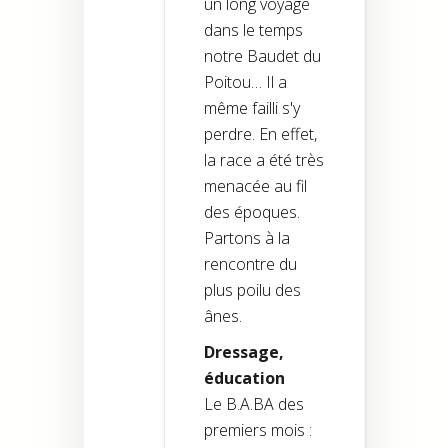
un long voyage
dans le temps
notre Baudet du
Poitou… Il a
même failli s'y
perdre. En effet,
la race a été très
menacée au fil
des époques.
Partons à la
rencontre du
plus poilu des
ânes.
Dressage,
éducation
Le B.A.BA des
premiers mois :