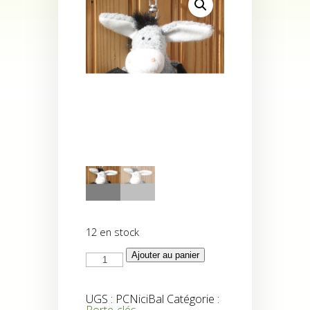
12 en stock
quantité
Ajouter au panier
de
Porte-
clés
Nici
UGS :
PCNiciBal
Catégorie :
«