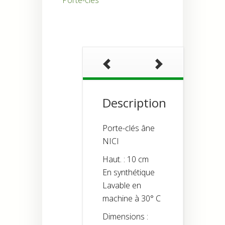
Porte-clés
âne
pieds
ballants
»
Description
Porte-clés âne
NICI
Haut. : 10 cm
En synthétique
Lavable en
machine à 30° C
Dimensions :