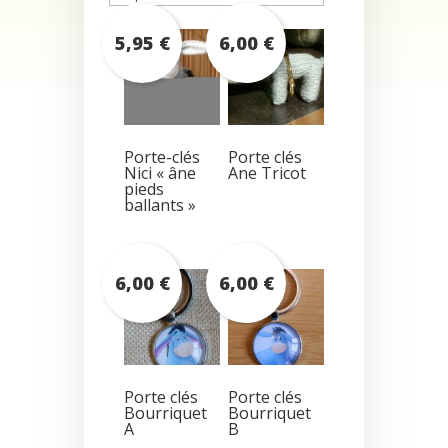
croissant
5,95
€
6,00
€
Porte-clés
Porte clés
Nici « âne
Ane Tricot
pieds
ballants »
6,00
€
6,00
€
Porte clés
Porte clés
Bourriquet
Bourriquet
A
B