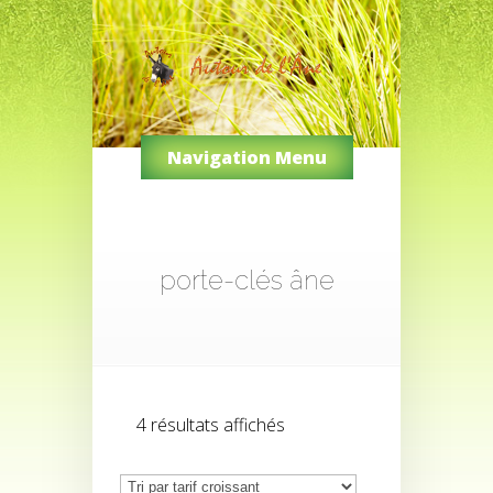
Navigation Menu
porte-clés âne
Trié
4 résultats affichés
par
prix