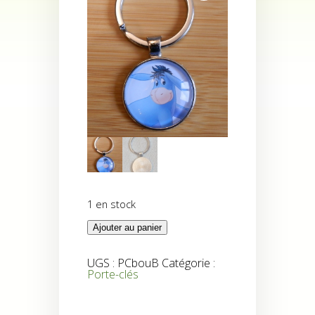
1 en stock
quantité
Ajouter au panier
de
Porte
clés
UGS :
PCbouB
Catégorie :
Bourriquet
Porte-clés
B