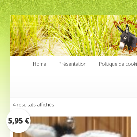
Home
Présentation
Politique de cook
Home
Présentation
Politique de cook
Trié
4 résultats affichés
par
5,95
€
prix
croissant