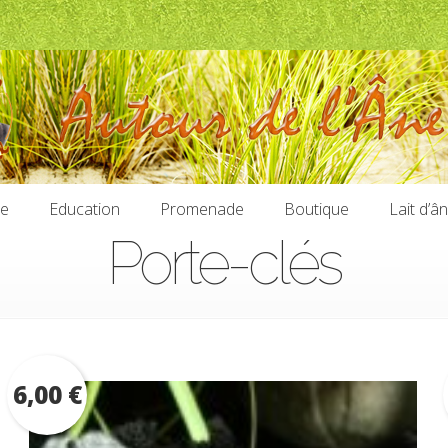
ie
Education
Promenade
Boutique
Lait d’â
Porte-clés
ie
Education
Promenade
Boutique
Lait d’â
6,00
€