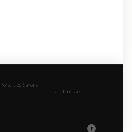
Porte-clés
Savons
Lait d’ânesse
Lait d’ânesse