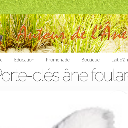
ie
Education
Promenade
Boutique
Lait d’â
orte-clés âne foula
ie
Education
Promenade
Boutique
Lait d’â
5,00