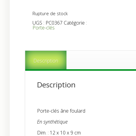
Rupture de stock
UGS :
PC0367
Catégorie :
Porte-clés
Description
Description
Porte-clés âne foulard
En synthétique
Dim. : 12 x 10 x 9 cm