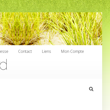
nesse
Contact
Liens
Mon Compte
rd
nesse
Contact
Liens
Mon Compte
€