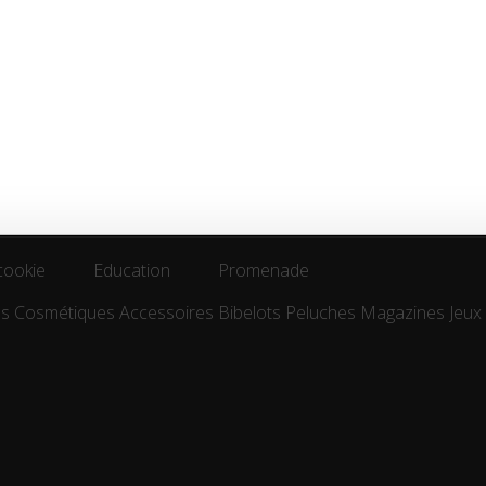
cookie
Education
Promenade
es
Cosmétiques
Accessoires
Bibelots
Peluches
Magazines
Jeux
cookie
Education
Promenade