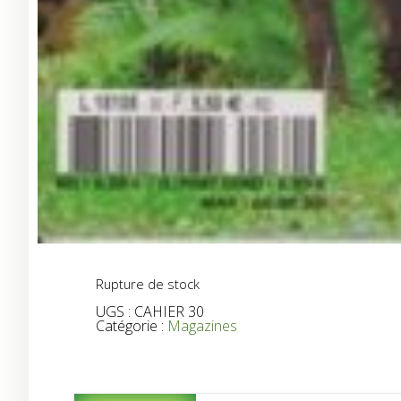
Rupture de stock
UGS :
CAHIER 30
Catégorie :
Magazines