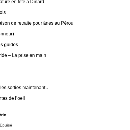
ature en fête à Dinard
ois
aison de retraite pour ânes au Pérou
onneur)
es guides
bride – La prise en main
 les sorties maintenant…
tes de l’oeil
érie
 Epuisé