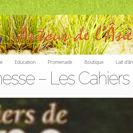
ie
Education
Promenade
Boutique
Lait d’â
esse – Les Cahiers 
ie
Education
Promenade
Boutique
Lait d’â
5,70