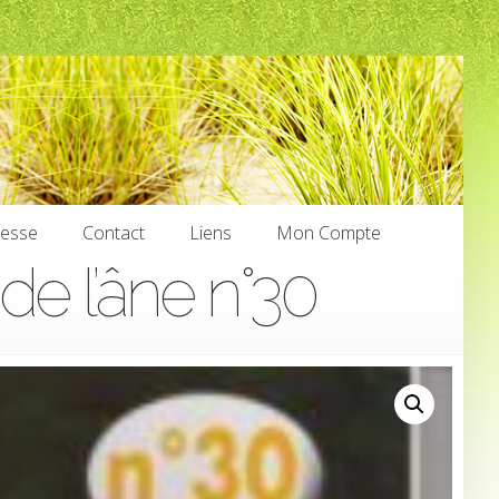
nesse
Contact
Liens
Mon Compte
de l’âne n°30
nesse
Contact
Liens
Mon Compte
€