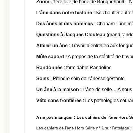
Zoom
: 1ère fête de l’âne de Bouquehault – N
L’âne dans notre histoire
: Se chauffer autref
Des ânes et des hommes
: Chaparri : une m
Questions à Jacques Clouteau
(grand rand
Atteler un âne
: Travail d’entretien aux longu
Mûle sabord !
A propos de la stérilité de l’hy
Randonnée
: formidable Randoline
Soins
: Prendre soin de l’ânesse gestante
Un âne à la maison
: L’âne de selle… A nous
Véto sans frontières
: Les pathologies couran
A ne pas manquer : Les cahiers de l’âne Hors S
Les cahiers de l’âne Hors Série n° 1 sur l’attelage :