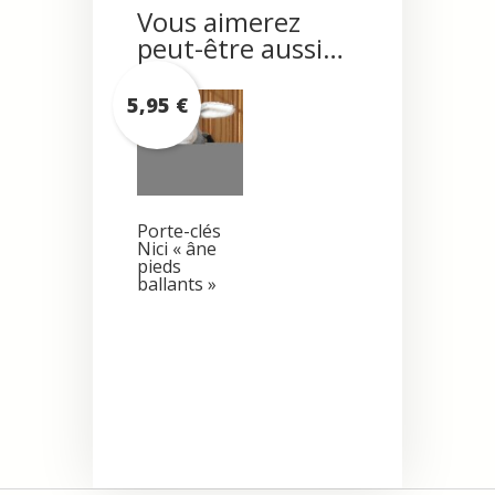
Vous aimerez
peut-être aussi…
5,95
€
Porte-clés
Nici « âne
pieds
ballants »