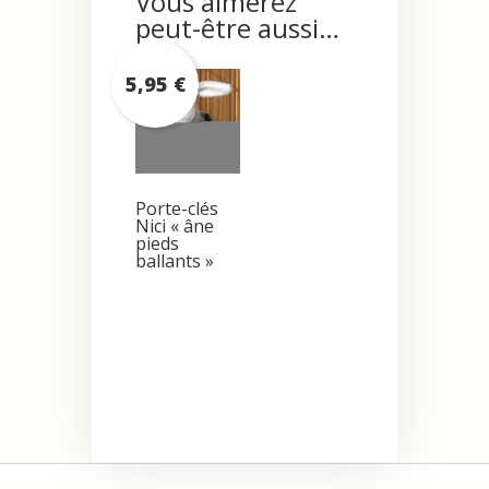
Vous aimerez
peut-être aussi…
5,95
€
Porte-clés
Nici « âne
pieds
ballants »