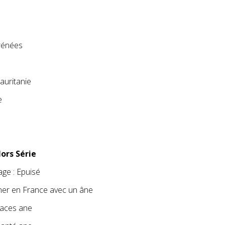
rénées
auritanie
e
Hors Série
age : Epuisé
nner en France avec un âne
 races ane