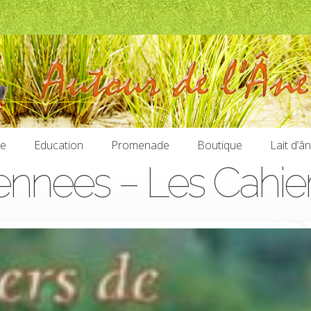
ie
Education
Promenade
Boutique
Lait d’â
nnees – Les Cahiers
ie
Education
Promenade
Boutique
Lait d’â
5,70