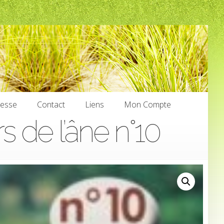
nesse
Contact
Liens
Mon Compte
 de l’âne n°10
nesse
Contact
Liens
Mon Compte
€