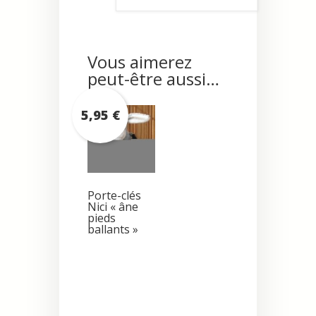
Vous aimerez
peut-être aussi…
5,95
€
Porte-clés
Nici « âne
pieds
ballants »